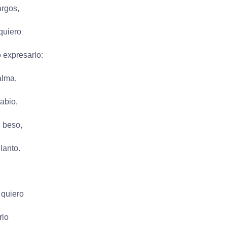
argos,
 quiero
 expresarlo:
alma,
labio,
l beso,
llanto.
 quiero
rlo