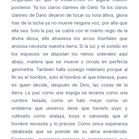
posterior.
Ya los claros clarines de Darío
Ya los claros
clarines de Darío
dejaron de tocar su nota altiva,
gloria
tras de la lucha ya no mueve
ninguna voz, por alta que
ella sea.
Solo la paz se cubre con el manto
regio de la
divina diosa, ella
atraviesa los arcos triunfales
que
ansiosa necesita nuestra tierra.
Si la luz y el sonido en
los espacios
se disputan los reinos siderales
aquí
abajo, materia que se mueve
y circula en perfecta
geometría.
También halla sosiego milenario
porque al
fin es el hombre, solo el hombre
el que interesa, pues
es quien decide,
después de Dios, las cosas de la
tierra.
La paz como una espiga se levanta
como una
cumbre helada, como un halo
mejor como un
emblema que universo
tiene que hacerlo suyo y
cultivarlo
como atalaya, boya o salvavida
que el
hombre necesita y lo precise.
Como única esperanza
idealizada
que se prende de su alma enardecida.