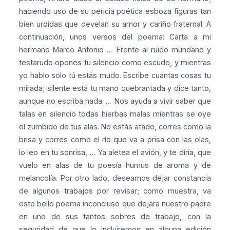
haciendo uso de su pericia poética esboza figuras tan
bien urdidas que develan su amor y cariño fraternal. A
continuación, unos versos del poema:
Carta a mi
hermano Marco Antonio
…
Frente al ruido mundano y
testarudo
opones tu silencio como escudo,
y mientras
yo hablo solo tú estás mudo.
Escribe cuántas cosas tu
mirada;
silente está tu mano quebrantada
y dice tanto,
aunque no escriba nada.
…
Nos ayuda a vivir saber que
talas
en silencio todas hierbas malas
mientras se oye
el zumbido de tus alas.
No estás atado, corres como la
brisa
y corres como el río que va a prisa
con las olas,
lo leo en tu sonrisa,
…
Ya aletea el avión, y te diría,
que
vuelo en alas de tu poesía
humus de aroma y de
melancolía.
Por otro lado, deseamos dejar constancia
de algunos trabajos por revisar; como muestra, va
este bello poema inconcluso que dejara nuestro padre
en uno de sus tantos sobres de trabajo, con la
seguridad de que lo incluiremos en alguna edición