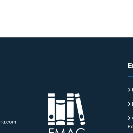
E
era.com
Po